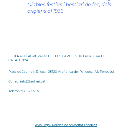
Diables festius i bestiari de foc, dels 
orígiens al 1936
FEDERACIÓ AGRUPACIÓ DEL BESTIARI FESTIU I POPULAR DE
CATALUNYA
Plaça de Jaume I, 12 local, 08720 Vilafranca del Penedès (Alt Penedès)
Correu: info@bestiari.cat
Telèfon: 93 517 55 87
Avís Legal, Política de orivacitat i cookies