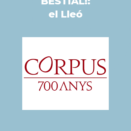
BESTIAL!:
el Lleó