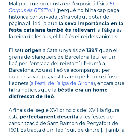
Malgrat que no consta en l’exposició física 
El 
Corpus és BESTIAL!
(perquè no hi ha cap peça 
històrica conservada), s’ha volgut dotar de 
pàgina al lleó, ja que 
la seva importància en la 
festa catalana també és rellevant
, si l’àliga és 
la reina de les aus, el lleó és el rei dels animals.
El seu 
origen
 a Catalunya és de 
1397
 quan el 
gremi de blanquers de Barcelona féu fer un 
lleó per l’entrada del rei Martí I l’Humà a 
Barcelona. Aquest lleó va acompanyat per 
quatre salvatges, vestits amb pells com si fossin 
lleonets (
a l’estil de l’àliga de Girona
), encara que 
hi ha notícies que la
 bèstia era un home 
disfressat de lleó
.
A finals del segle XVI principis del XVII la figura 
està 
perfectament descrita
 a les festes de 
canonització de Sant Raimon de Penyafort de 
1601. Es tracta d’un lleó “buit de dintre […] amb la 