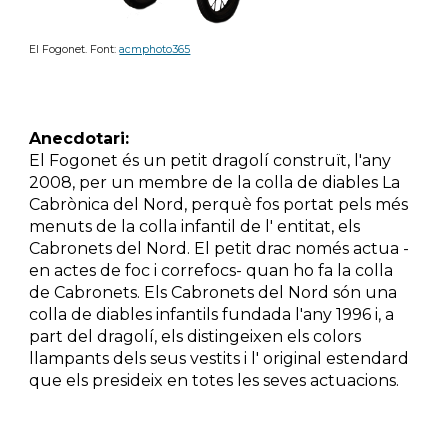
El Fogonet. 
Font: 
acmphoto365
Anecdotari:
El Fogonet és un petit dragolí construït, l'any
2008, per un membre de la colla de diables
La 
Cabrònica del Nord, perquè fos portat pels
més 
menuts de la colla infantil de l' entitat, els
Cabronets del Nord. El petit drac només actua -
en actes de foc i correfocs- quan ho fa la colla
de Cabronets. Els Cabronets del Nord són una
colla de diables infantils fundada l'any 1996 i,
a 
part del dragolí, els distingeixen els colors
llampants dels seus vestits i l' original
estendard 
que els presideix en totes les seves
actuacions.