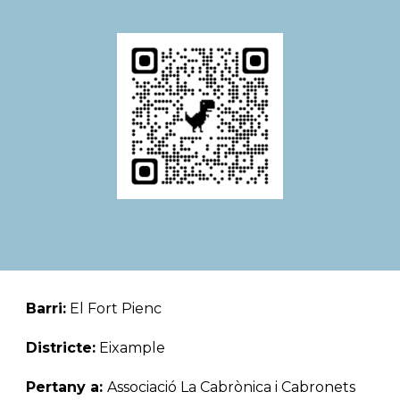
Barri:
 El Fort Pienc
Districte:
 Eixample
Pertany a: 
Associació L
a Cabrònica i Cabronets 