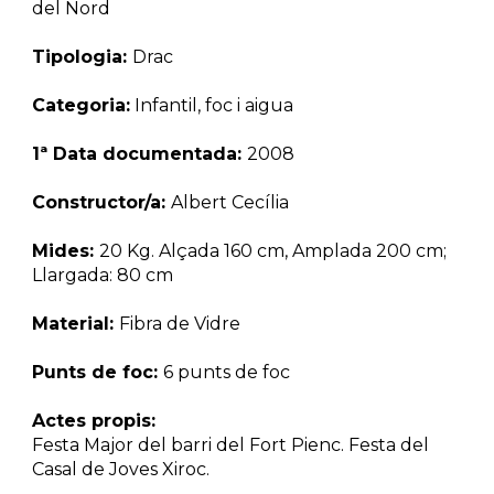
del Nord
Tipologia: 
Drac
Categoria:
 Infantil, foc i aigua
1ª Data documentada: 
2008
Constructor/a: 
Albert Cec
í
lia
Mides: 
20 Kg. Alçada 160 cm,
Amplada 200 cm; 
Llargada: 80 cm
Material: 
Fibra de Vidre
Punts de foc: 
6 punts de foc
Actes propis:
Festa Major del barri del Fort Pienc.
Festa del 
Casal de Joves Xiroc
.