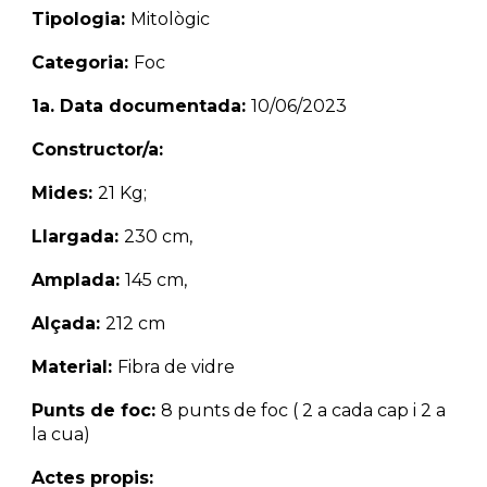
Tipologia:
Mitològic
Categoria:
Foc
1a. Data documentada:
10/06/2023
Constructor/a:
Mides:
21 Kg;
Llargada:
230
cm,
Amplada:
145 cm,
Alçada:
212 cm
Material:
Fibra de vidre
Punts de foc:
8
punts de foc (
2
a cada cap i
2
a
la cua)
Actes propis: