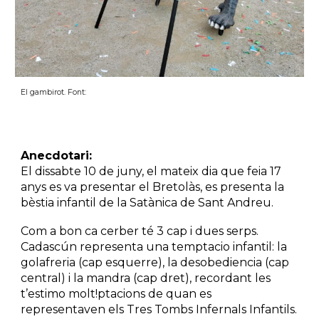
El
gambirot
. Font:
Anecdotari:
El dissabte 10 de juny, el mateix dia que feia 17
anys es va presentar el Bretolàs, es presenta la
bèstia infantil de la Satànica de Sant Andreu.
Com a bon ca cerber té 3 cap i dues serps.
Cadascún representa una temptacio infantil: la
golafreria (cap esquerre), la desobediencia (cap
central) i la mandra (cap dret), recordant les
t’estimo molt!ptacions de quan es
representaven els Tres Tombs Infernals Infantils.